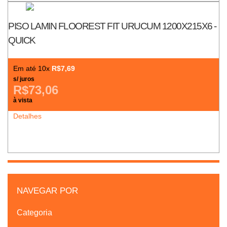
PISO LAMIN FLOOREST FIT URUCUM 1200X215X6 -
QUICK
Em até 10x
R$7,69
s/ juros
R$73,06
à vista
Detalhes
NAVEGAR POR
Categoria