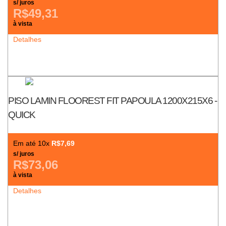
s/ juros
R$49,31
à vista
Detalhes
PISO LAMIN FLOOREST FIT PAPOULA 1200X215X6 -
QUICK
Em até 10x
R$7,69
s/ juros
R$73,06
à vista
Detalhes