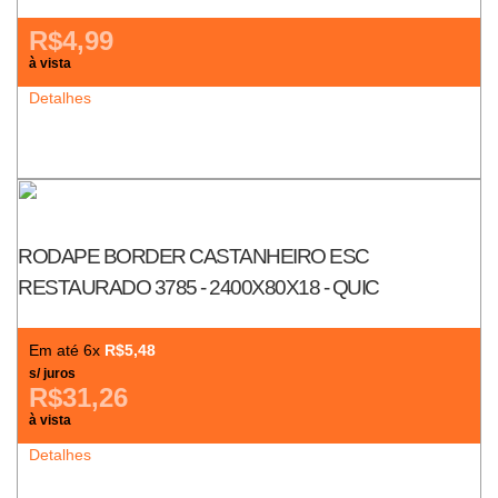
R$4,99
à vista
Detalhes
RODAPE BORDER CASTANHEIRO ESC
RESTAURADO 3785 - 2400X80X18 - QUIC
Em até 6x
R$5,48
s/ juros
R$31,26
à vista
Detalhes