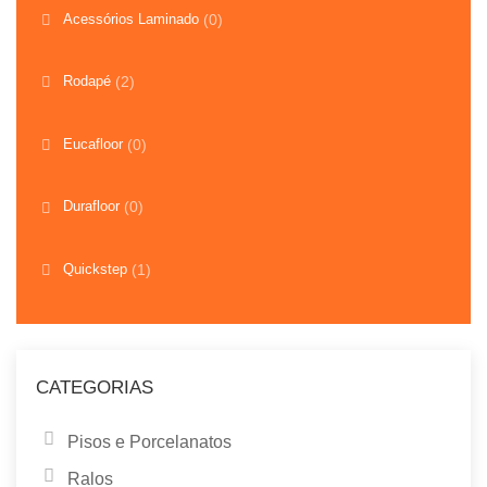
Acessórios Laminado
(0)
Rodapé
(2)
Eucafloor
(0)
Durafloor
(0)
Quickstep
(1)
CATEGORIAS
Pisos e Porcelanatos
Ralos