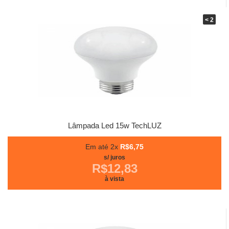
< 2
Lâmpada Led 15w TechLUZ
Em até 2x
R$6,75
s/ juros
R$12,83
à vista