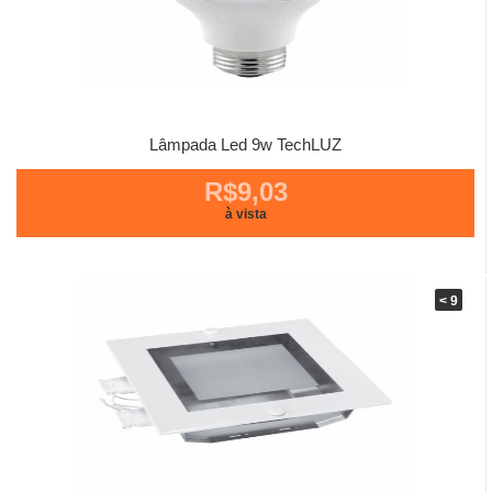
Lâmpada Led 9w TechLUZ
R$9,03
à vista
< 9