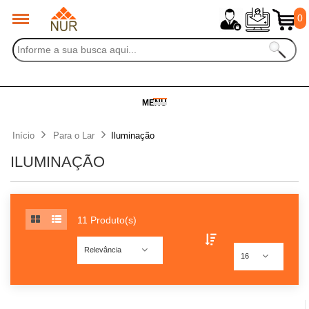
0
MENU
Início
Para o Lar
Iluminação
ILUMINAÇÃO
11 Produto(s)
Relevância
16