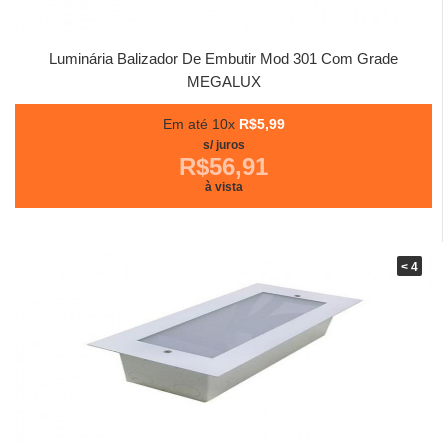
Luminária Balizador De Embutir Mod 301 Com Grade
MEGALUX
Em até 10x
R$5,99
s/ juros
R$56,91
à vista
< 4