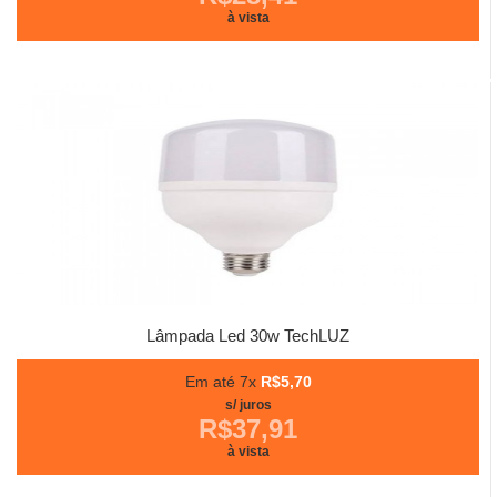
à vista
Lâmpada Led 30w TechLUZ
Em até 7x
R$5,70
s/ juros
R$37,91
à vista