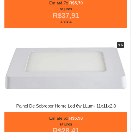
Em até 7x
R$5,70
s/ juros
R$37,91
à vista
< 6
Painel De Sobrepor Home Led 6w LLum- 11x11x2,8
Em até 5x
R$5,98
s/ juros
R$28,41