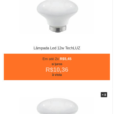
Lâmpada Led 12w TechLUZ
Em até 2x
R$5,45
s/ juros
R$10,36
à vista
< 8