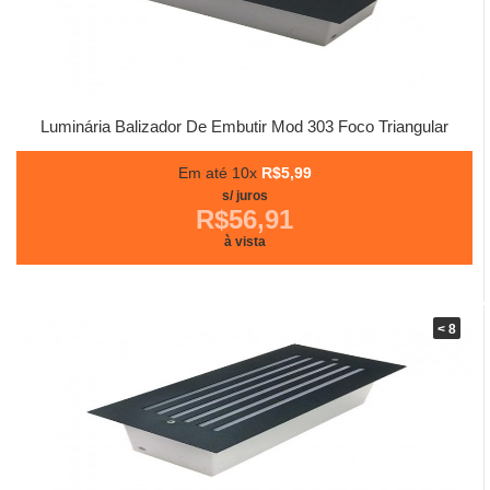
Luminária Balizador De Embutir Mod 303 Foco Triangular
Em até 10x
R$5,99
s/ juros
R$56,91
à vista
< 8