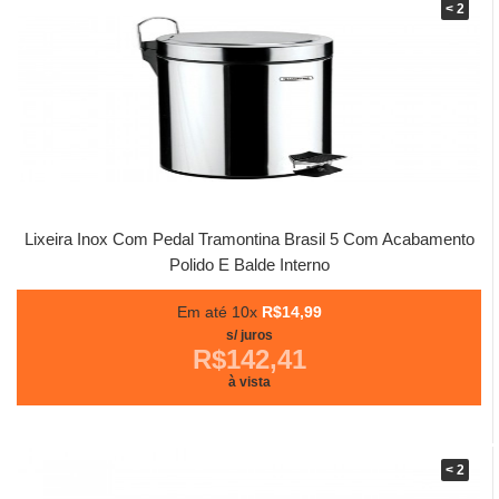
< 2
Lixeira Inox Com Pedal Tramontina Brasil 5 Com Acabamento
Polido E Balde Interno
Em até 10x
R$14,99
s/ juros
R$142,41
à vista
< 2