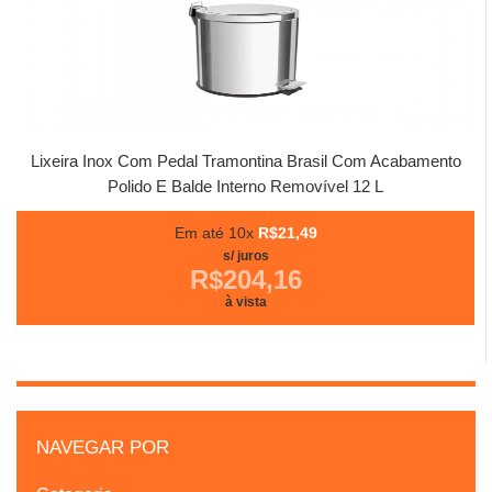
Lixeira Inox Com Pedal Tramontina Brasil Com Acabamento
Polido E Balde Interno Removível 12 L
Em até 10x
R$21,49
s/ juros
R$204,16
à vista
NAVEGAR POR