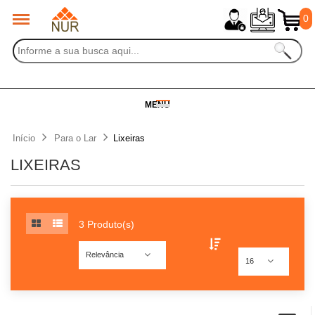
0
MENU
Início
Para o Lar
Lixeiras
LIXEIRAS
3 Produto(s)
Relevância
16