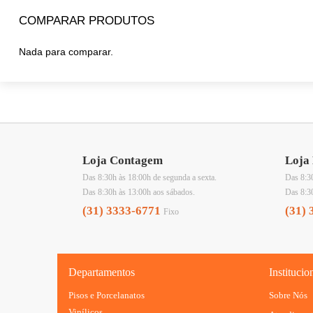
COMPARAR PRODUTOS
Nada para comparar.
Loja Contagem
Loja 
Das 8:30h às 18:00h de segunda a sexta.
Das 8:30
Das 8:30h às 13:00h aos sábados.
Das 8:3
(31) 3333-6771
(31) 
Fixo
Departamentos
Institucio
Pisos e Porcelanatos
Sobre Nós
Vinílicos