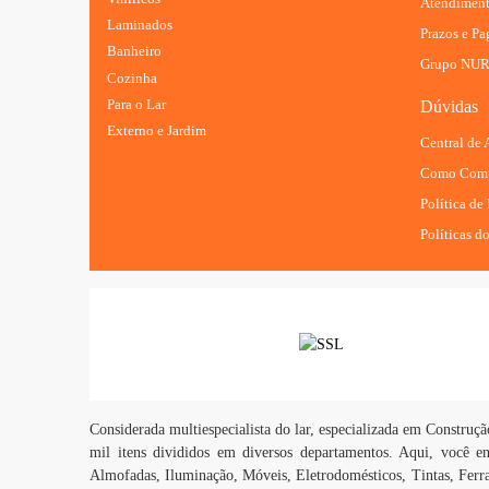
Atendimen
Laminados
Prazos e P
Banheiro
Grupo NU
Cozinha
Para o Lar
Dúvidas
Externo e Jardim
Central de
Como Comp
Política de
Políticas do
Considerada multiespecialista do lar, especializada em Constru
mil itens divididos em diversos departamentos. Aqui, você en
Almofadas, Iluminação, Móveis, Eletrodomésticos, Tintas, Ferr