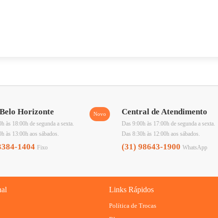
Belo Horizonte
Central de Atendimento
h às 18:00h de segunda a sexta.
Das 9:00h às 17:00h de segunda a sexta.
0h às 13:00h aos sábados.
Das 8:30h às 12:00h aos sábados.
3384-1404
(31) 98643-1900
Fixo
WhatsApp
nal
Links Rápidos
Política de Trocas