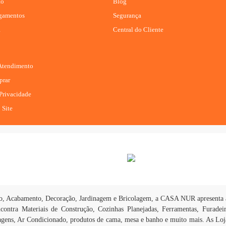
to
Blog
agamentos
Segurança
R
Central do Cliente
 Atendimento
rar
 Privacidade
 Site
ção, Acabamento, Decoração, Jardinagem e Bricolagem, a CASA NUR apresenta a
contra Materiais de Construção, Cozinhas Planejadas, Ferramentas, Furadeir
agens, Ar Condicionado, produtos de cama, mesa e banho e muito mais. As Loj