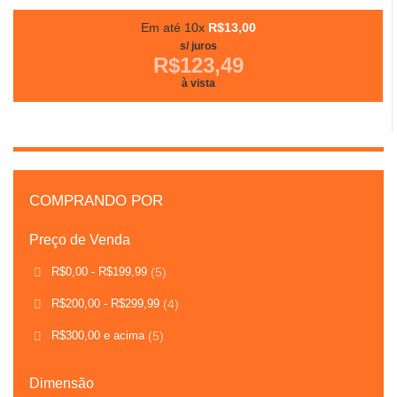
Em até 10x
R$13,00
s/ juros
R$123,49
à vista
COMPRANDO POR
Preço de Venda
R$0,00
-
R$199,99
(5)
R$200,00
-
R$299,99
(4)
R$300,00
e acima
(5)
Dimensão