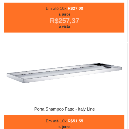
Em até 10x
R$27,09
s/ juros
R$257,37
à vista
Porta Shampoo Fatto - Italy Line
Em até 10x
R$51,55
s/ juros