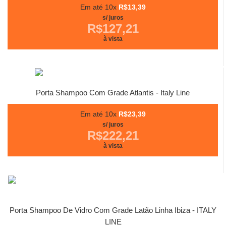
Em até 10x
R$13,39
s/ juros
R$127,21
à vista
Porta Shampoo Com Grade Atlantis - Italy Line
Em até 10x
R$23,39
s/ juros
R$222,21
à vista
Porta Shampoo De Vidro Com Grade Latão Linha Ibiza - ITALY
LINE