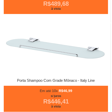
R$489,68
à vista
Porta Shampoo Com Grade Mônaco - Italy Line
Em até 10x
R$46,99
s/ juros
R$446,41
à vista