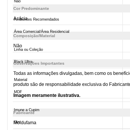
Não
Cor Predominante
Acácia
Ambientes Recomendados
Área Comercial/Área Residencial
Composição/Material
Não
Linha ou Coleção
Black Ultra
Observações Importantes
Todas as informações divulgadas, bem como os benefíci
Material
produto são de responsabilidade exclusiva do Fabricant
MDF
Imagem meramente ilustrativa.
Imune a Cupim
Fabricante
Sim
Moldufama