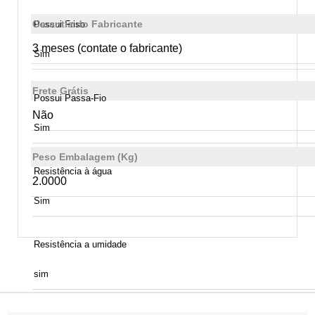
Garantia do Fabricante
Possui Friso
3 meses (contate o fabricante)
Sim
Frete Grátis
Possui Passa-Fio
Não
Sim
Peso Embalagem (Kg)
Resistência à água
2.0000
Sim
Resistência a umidade
sim