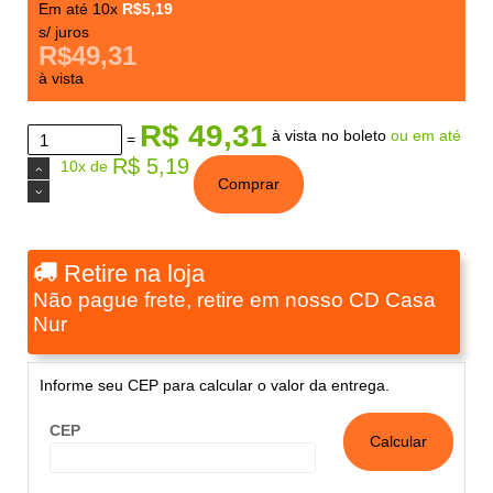
Em até 10x
R$5,19
s/ juros
R$49,31
à vista
R$ 49,31
à vista no boleto
ou em até
=
R$ 5,19
10x de
Comprar
Retire na loja
Não pague frete, retire em nosso CD Casa
Nur
Informe seu CEP para calcular o valor da entrega.
CEP