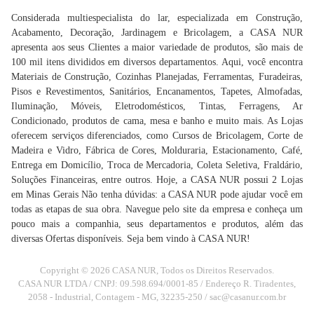
Considerada multiespecialista do lar, especializada em Construção,
Acabamento, Decoração, Jardinagem e Bricolagem, a CASA NUR
apresenta aos seus Clientes a maior variedade de produtos, são mais de
100 mil itens divididos em diversos departamentos. Aqui, você encontra
Materiais de Construção, Cozinhas Planejadas, Ferramentas, Furadeiras,
Pisos e Revestimentos, Sanitários, Encanamentos, Tapetes, Almofadas,
Iluminação, Móveis, Eletrodomésticos, Tintas, Ferragens, Ar
Condicionado, produtos de cama, mesa e banho e muito mais. As Lojas
oferecem serviços diferenciados, como Cursos de Bricolagem, Corte de
Madeira e Vidro, Fábrica de Cores, Molduraria, Estacionamento, Café,
Entrega em Domicílio, Troca de Mercadoria, Coleta Seletiva, Fraldário,
Soluções Financeiras, entre outros. Hoje, a CASA NUR possui 2 Lojas
em Minas Gerais Não tenha dúvidas: a CASA NUR pode ajudar você em
todas as etapas de sua obra. Navegue pelo site da empresa e conheça um
pouco mais a companhia, seus departamentos e produtos, além das
diversas Ofertas disponíveis. Seja bem vindo à CASA NUR!
Copyright © 2026 CASA NUR, Todos os Direitos Reservados.
CASA NUR LTDA / CNPJ: 09.598.694/0001-85 / Endereço R. Tiradentes,
2058 - Industrial, Contagem - MG, 32235-250 /
sac@casanur.com.br