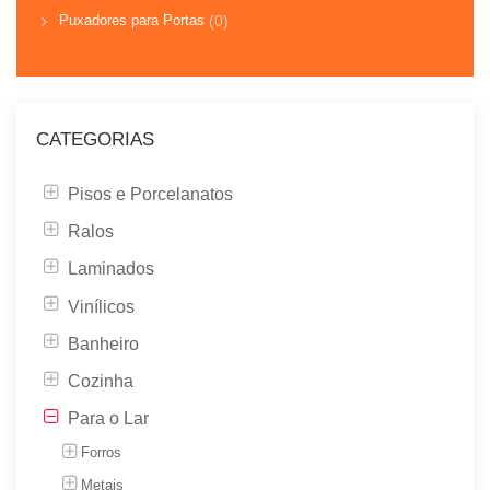
Puxadores para Portas
(0)
CATEGORIAS
Pisos e Porcelanatos
Ralos
Laminados
Vinílicos
Banheiro
Cozinha
Para o Lar
Forros
Metais