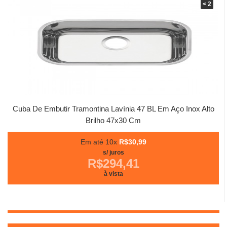
< 2
Cuba De Embutir Tramontina Lavínia 47 BL Em Aço Inox Alto
Brilho 47x30 Cm
Em até 10x
R$30,99
s/ juros
R$294,41
à vista