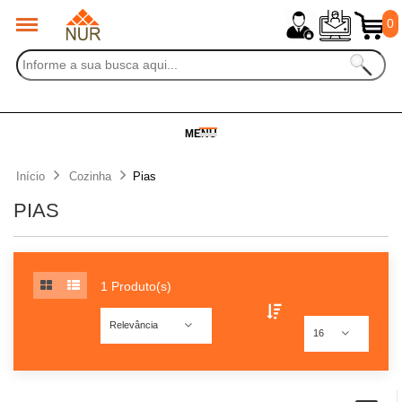
0
MENU
Início
Cozinha
Pias
PIAS
1 Produto(s)
Relevância
16