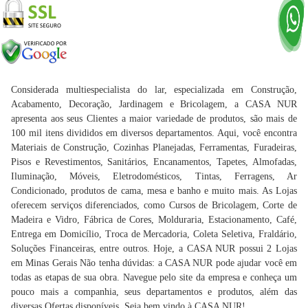
Considerada multiespecialista do lar, especializada em Construção,
Acabamento, Decoração, Jardinagem e Bricolagem, a CASA NUR
apresenta aos seus Clientes a maior variedade de produtos, são mais de
100 mil itens divididos em diversos departamentos. Aqui, você encontra
Materiais de Construção, Cozinhas Planejadas, Ferramentas, Furadeiras,
Pisos e Revestimentos, Sanitários, Encanamentos, Tapetes, Almofadas,
Iluminação, Móveis, Eletrodomésticos, Tintas, Ferragens, Ar
Condicionado, produtos de cama, mesa e banho e muito mais. As Lojas
oferecem serviços diferenciados, como Cursos de Bricolagem, Corte de
Madeira e Vidro, Fábrica de Cores, Molduraria, Estacionamento, Café,
Entrega em Domicílio, Troca de Mercadoria, Coleta Seletiva, Fraldário,
Soluções Financeiras, entre outros. Hoje, a CASA NUR possui 2 Lojas
em Minas Gerais Não tenha dúvidas: a CASA NUR pode ajudar você em
todas as etapas de sua obra. Navegue pelo site da empresa e conheça um
pouco mais a companhia, seus departamentos e produtos, além das
diversas Ofertas disponíveis. Seja bem vindo à CASA NUR!