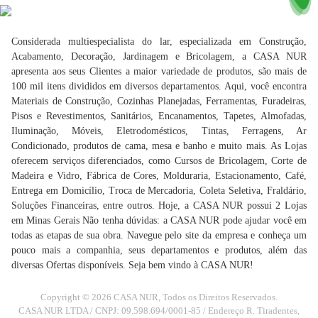
Considerada multiespecialista do lar, especializada em Construção,
Acabamento, Decoração, Jardinagem e Bricolagem, a CASA NUR
apresenta aos seus Clientes a maior variedade de produtos, são mais de
100 mil itens divididos em diversos departamentos. Aqui, você encontra
Materiais de Construção, Cozinhas Planejadas, Ferramentas, Furadeiras,
Pisos e Revestimentos, Sanitários, Encanamentos, Tapetes, Almofadas,
Iluminação, Móveis, Eletrodomésticos, Tintas, Ferragens, Ar
Condicionado, produtos de cama, mesa e banho e muito mais. As Lojas
oferecem serviços diferenciados, como Cursos de Bricolagem, Corte de
Madeira e Vidro, Fábrica de Cores, Molduraria, Estacionamento, Café,
Entrega em Domicílio, Troca de Mercadoria, Coleta Seletiva, Fraldário,
Soluções Financeiras, entre outros. Hoje, a CASA NUR possui 2 Lojas
em Minas Gerais Não tenha dúvidas: a CASA NUR pode ajudar você em
todas as etapas de sua obra. Navegue pelo site da empresa e conheça um
pouco mais a companhia, seus departamentos e produtos, além das
diversas Ofertas disponíveis. Seja bem vindo à CASA NUR!
Copyright © 2026 CASA NUR, Todos os Direitos Reservados.
CASA NUR LTDA / CNPJ: 09.598.694/0001-85 / Endereço R. Tiradentes,