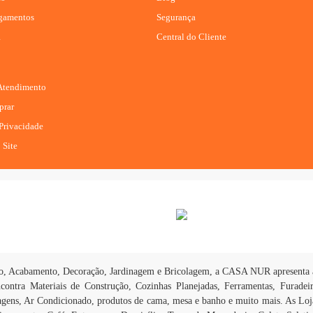
agamentos
Segurança
R
Central do Cliente
 Atendimento
rar
 Privacidade
 Site
ção, Acabamento, Decoração, Jardinagem e Bricolagem, a CASA NUR apresenta a
contra Materiais de Construção, Cozinhas Planejadas, Ferramentas, Furadeir
agens, Ar Condicionado, produtos de cama, mesa e banho e muito mais. As Loj