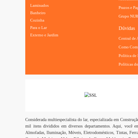
Laminados
Prazos e P
Banheiro
Grupo NU
Cozinha
Para o Lar
Dúvidas
Externo e Jardim
Central de
Como Comp
Política de
Políticas do
Considerada multiespecialista do lar, especializada em Constru
mil itens divididos em diversos departamentos. Aqui, você en
Almofadas, Iluminação, Móveis, Eletrodomésticos, Tintas, Ferr