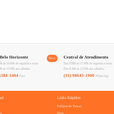
Belo Horizonte
Central de Atendimento
h às 18:00h de segunda a sexta.
Das 9:00h às 17:00h de segunda a sexta.
0h às 13:00h aos sábados.
Das 8:30h às 12:00h aos sábados.
3384-1404
(31) 98643-1900
Fixo
WhatsApp
nal
Links Rápidos
Política de Trocas
to
Blog