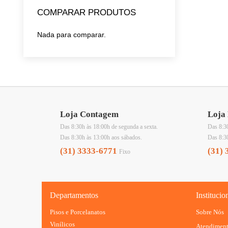
COMPARAR PRODUTOS
Nada para comparar.
Loja Contagem
Loja 
Das 8:30h às 18:00h de segunda a sexta.
Das 8:30
Das 8:30h às 13:00h aos sábados.
Das 8:3
(31) 3333-6771
(31) 
Fixo
Departamentos
Institucio
Pisos e Porcelanatos
Sobre Nós
Vinílicos
Atendimen