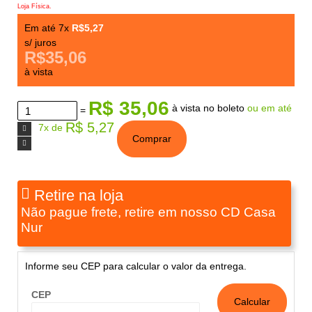
Loja Física.
Em até 7x
R$5,27
s/ juros
R$35,06
à vista
R$ 35,06
à vista no boleto
ou em até
=
R$ 5,27
7x de
Comprar
Retire na loja
Não pague frete, retire em nosso CD Casa
Nur
Informe seu CEP para calcular o valor da entrega.
CEP