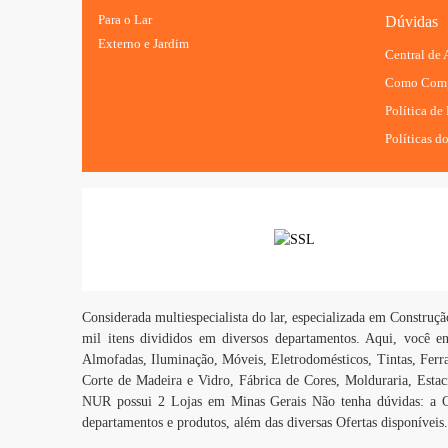
Para o Lar
Dúvidas
Externo e Jardim
Central de
Como Comp
Política de
Políticas do
Considerada multiespecialista do lar, especializada em Constru
mil itens divididos em diversos departamentos. Aqui, você en
Almofadas, Iluminação, Móveis, Eletrodomésticos, Tintas, Ferr
Corte de Madeira e Vidro, Fábrica de Cores, Molduraria, Estac
NUR possui 2 Lojas em Minas Gerais Não tenha dúvidas: a C
departamentos e produtos, além das diversas Ofertas disponív