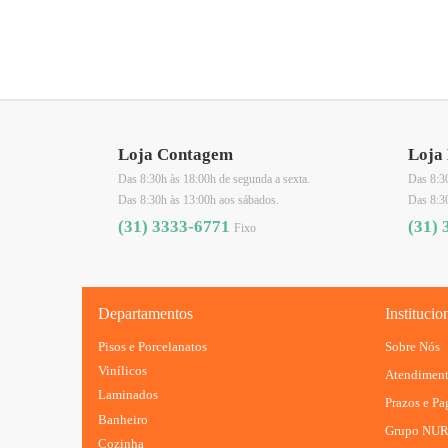
Loja Contagem
Loja 
Das 8:30h às 18:00h de segunda a sexta.
Das 8:30
Das 8:30h às 13:00h aos sábados.
Das 8:3
(31) 3333-6771
(31) 
Fixo
Departamentos
Institucio
Pisos e Porcelanatos
Sobre Nós
Vinílicos
Atendimen
Laminados
Prazos e P
Banheiro
Grupo NU
Cozinha