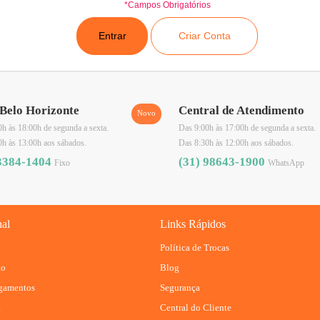
*Campos Obrigatórios
Belo Horizonte
Central de Atendimento
h às 18:00h de segunda a sexta.
Das 9:00h às 17:00h de segunda a sexta.
0h às 13:00h aos sábados.
Das 8:30h às 12:00h aos sábados.
3384-1404
(31) 98643-1900
Fixo
WhatsApp
nal
Links Rápidos
Política de Trocas
to
Blog
agamentos
Segurança
R
Central do Cliente