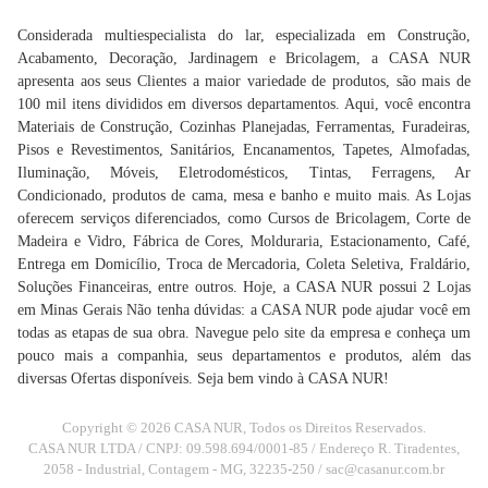
Considerada multiespecialista do lar, especializada em Construção,
Acabamento, Decoração, Jardinagem e Bricolagem, a CASA NUR
apresenta aos seus Clientes a maior variedade de produtos, são mais de
100 mil itens divididos em diversos departamentos. Aqui, você encontra
Materiais de Construção, Cozinhas Planejadas, Ferramentas, Furadeiras,
Pisos e Revestimentos, Sanitários, Encanamentos, Tapetes, Almofadas,
Iluminação, Móveis, Eletrodomésticos, Tintas, Ferragens, Ar
Condicionado, produtos de cama, mesa e banho e muito mais. As Lojas
oferecem serviços diferenciados, como Cursos de Bricolagem, Corte de
Madeira e Vidro, Fábrica de Cores, Molduraria, Estacionamento, Café,
Entrega em Domicílio, Troca de Mercadoria, Coleta Seletiva, Fraldário,
Soluções Financeiras, entre outros. Hoje, a CASA NUR possui 2 Lojas
em Minas Gerais Não tenha dúvidas: a CASA NUR pode ajudar você em
todas as etapas de sua obra. Navegue pelo site da empresa e conheça um
pouco mais a companhia, seus departamentos e produtos, além das
diversas Ofertas disponíveis. Seja bem vindo à CASA NUR!
Copyright © 2026 CASA NUR, Todos os Direitos Reservados.
CASA NUR LTDA / CNPJ: 09.598.694/0001-85 / Endereço R. Tiradentes,
2058 - Industrial, Contagem - MG, 32235-250 /
sac@casanur.com.br