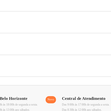
Belo Horizonte
Central de Atendimento
h às 18:00h de segunda a sexta.
Das 9:00h às 17:00h de segunda a sexta.
0h às 13:00h aos sábados.
Das 8:30h às 12:00h aos sábados.