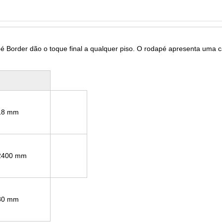
pé Border dão o toque final a qualquer piso. O rodapé apresenta uma c
18 mm
2400 mm
80 mm