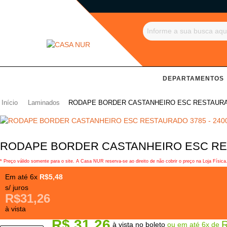
DEPARTAMENTOS
Início
Laminados
RODAPE BORDER CASTANHEIRO ESC RESTAURADO
RODAPE BORDER CASTANHEIRO ESC REST
* Preço válido somente para o site. A Casa NUR reserva-se ao direito de não cobrir o preço na Loja Física
Em até 6x
R$5,48
s/ juros
R$31,26
à vista
R$ 31,26
R
à vista no boleto
ou em até 6x de