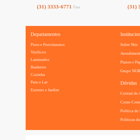
(31) 3333-6771
(31) 
Fixo
Departamentos
Institucio
Pisos e Porcelanatos
Sobre Nós
Vinílicos
Atendimen
Laminados
Prazos e P
Banheiro
Grupo NU
Cozinha
Para o Lar
Dúvidas
Externo e Jardim
Central de
Como Comp
Política de
Políticas do