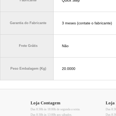
Fabricante
Quick Step
Garantia do Fabricante
3 meses (contate o fabricante)
Frete Grátis
Não
Peso Embalagem (Kg)
20.0000
Loja Contagem
Loja 
Das 8:30h às 18:00h de segunda a sexta.
Das 8:30
Das 8:30h às 13:00h aos sábados.
Das 8:3