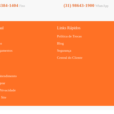
3384-1404
(31) 98643-1900
Fixo
WhatsApp
nal
Links Rápidos
Política de Trocas
to
Blog
agamentos
Segurança
R
Central do Cliente
 Atendimento
rar
 Privacidade
 Site