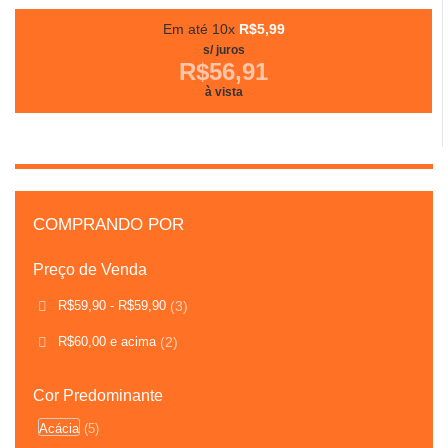
Em até 10x
R$5,99
s/ juros
R$56,91
à vista
COMPRANDO POR
Preço de Venda
R$59,90
-
R$59,90
(3)
R$60,00
e acima
(2)
Cor Predominante
Acácia
(5)