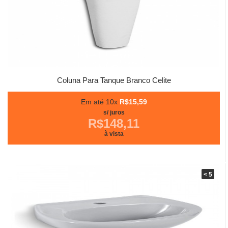
Coluna Para Tanque Branco Celite
Em até 10x
R$15,59
s/ juros
R$148,11
à vista
< 5