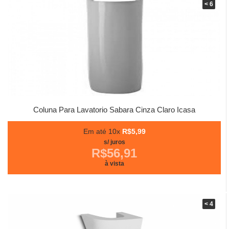
< 6
Coluna Para Lavatorio Sabara Cinza Claro Icasa
Em até 10x
R$5,99
s/ juros
R$56,91
à vista
< 4