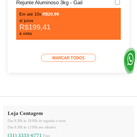
Rejunte Aluminoso 3kg - Gail
Arga
Gail
Em até 10x
R$20,99
s/ juros
Em 
R$199,41
s/ j
à vista
R
à v
MARCAR TODOS
Loja Contagem
Das 8:30h às 18:00h de segunda a sexta.
Das 8:30h às 13:00h aos sábados.
(31) 3333-6771
Fixo