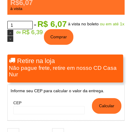
R$6,07
à vista
R$ 6,07
à vista no boleto
ou em até 1x
=
R$ 6,39
de
Comprar
Retire na loja
Não pague frete, retire em nosso CD Casa
Nur
Informe seu CEP para calcular o valor da entrega.
CEP