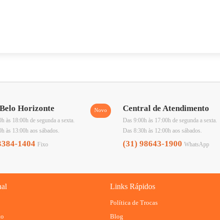
Belo Horizonte
Central de Atendimento
h às 18:00h de segunda a sexta.
Das 9:00h às 17:00h de segunda a sexta.
0h às 13:00h aos sábados.
Das 8:30h às 12:00h aos sábados.
3384-1404
(31) 98643-1900
Fixo
WhatsApp
nal
Links Rápidos
Política de Trocas
to
Blog