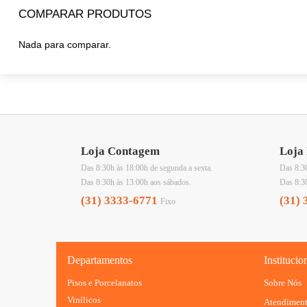
COMPARAR PRODUTOS
Nada para comparar.
Loja Contagem
Loja 
Das 8:30h às 18:00h de segunda a sexta.
Das 8:30
Das 8:30h às 13:00h aos sábados.
Das 8:3
(31) 3333-6771
(31) 
Fixo
Departamentos
Institucio
Pisos e Porcelanatos
Sobre Nós
Vinílicos
Atendimen