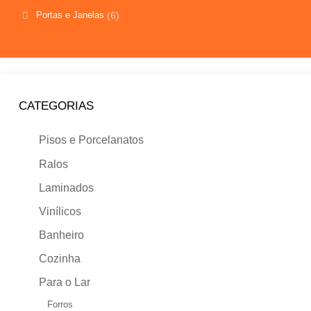
Portas e Janelas
(6)
CATEGORIAS
Pisos e Porcelanatos
Ralos
Laminados
Vinílicos
Banheiro
Cozinha
Para o Lar
Forros