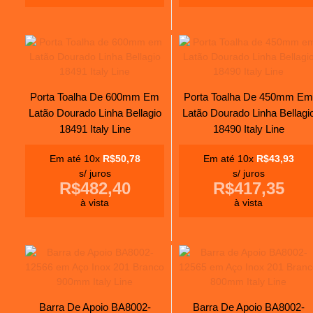
Porta Toalha De 600mm Em
Porta Toalha De 450mm Em
Latão Dourado Linha Bellagio
Latão Dourado Linha Bellagi
18491 Italy Line
18490 Italy Line
Em até 10x
R$50,78
Em até 10x
R$43,93
s/ juros
s/ juros
R$482,40
R$417,35
à vista
à vista
Barra De Apoio BA8002-
Barra De Apoio BA8002-