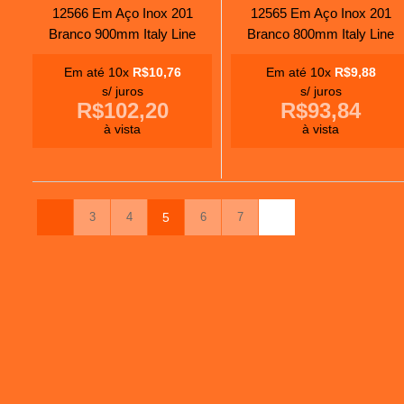
12566 Em Aço Inox 201
12565 Em Aço Inox 201
Branco 900mm Italy Line
Branco 800mm Italy Line
Em até 10x
R$10,76
Em até 10x
R$9,88
s/ juros
s/ juros
R$102,20
R$93,84
à vista
à vista
3
4
5
6
7