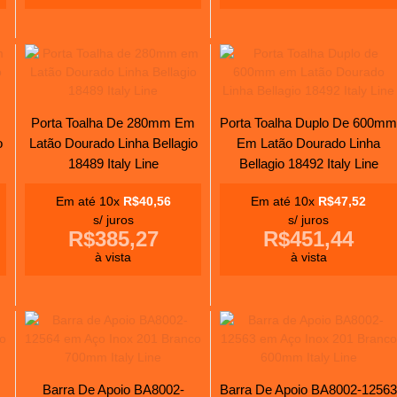
Porta Toalha De 280mm Em
Porta Toalha Duplo De 600mm
o
Latão Dourado Linha Bellagio
Em Latão Dourado Linha
18489 Italy Line
Bellagio 18492 Italy Line
Em até 10x
R$40,56
Em até 10x
R$47,52
s/ juros
s/ juros
R$385,27
R$451,44
à vista
à vista
Barra De Apoio BA8002-
Barra De Apoio BA8002-12563