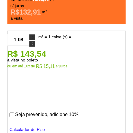
s/ juros
R$132,91
m²
à vista
m² =
1
caixa (s) =
R$ 143,54
à vista no boleto
R$ 15,11
ou em até 10x de
s/ juros
Seja prevenido, adicione 10%
Calculador de Piso