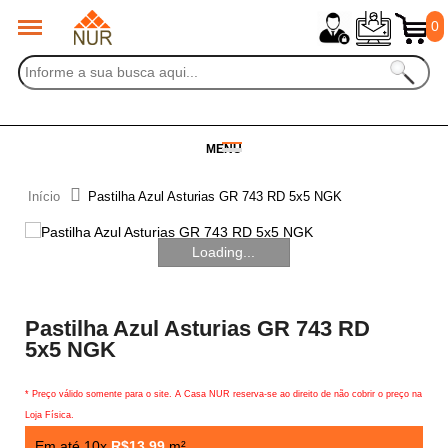
0
MENU
Início
Pastilha Azul Asturias GR 743 RD 5x5 NGK
Loading...
Pastilha Azul Asturias GR 743 RD
5x5 NGK
* Preço válido somente para o site. A Casa NUR reserva-se ao direito de não cobrir o preço na
Loja Física.
Em até 10x
R$13,99
m²